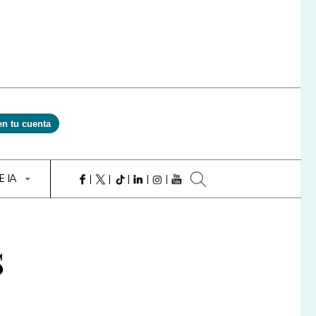
en tu cuenta
E IA
s