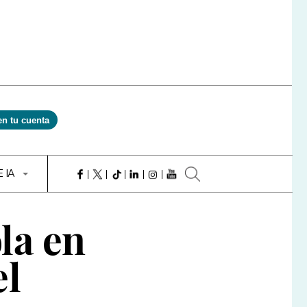
en tu cuenta
E IA
la en
el