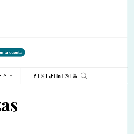
en tu cuenta
E IA
zas
s