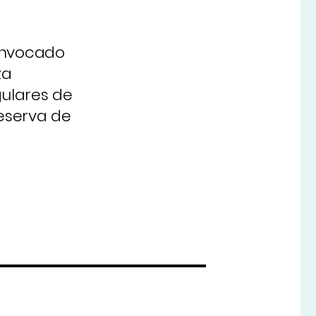
convocado
za
gulares de
reserva de