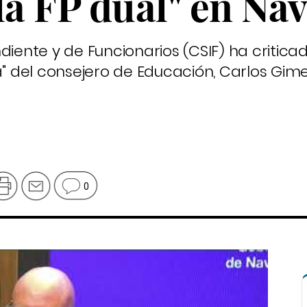
la FP dual" en Na
diente y de Funcionarios (CSIF) ha critica
a" del consejero de Educación, Carlos Gime
0