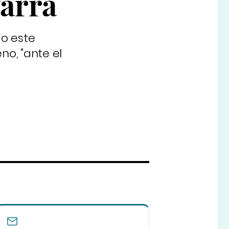
varra
do este
no, "ante el