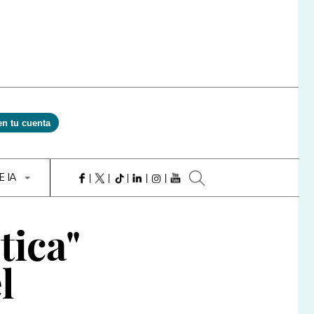
en tu cuenta
E IA
tica"
l