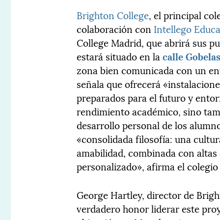
Brighton College
, el principal c
colaboración con
Intellego Educ
College Madrid, que abrirá sus p
estará situado en la
calle Gobela
zona bien comunicada con un ento
señala que ofrecerá «instalacione
preparados para el futuro y ento
rendimiento académico, sino tambi
desarrollo personal de los alumn
«consolidada filosofía: una cultur
amabilidad, combinada con altas
personalizado», afirma el colegi
George Hartley, director de Brig
verdadero honor liderar este pr