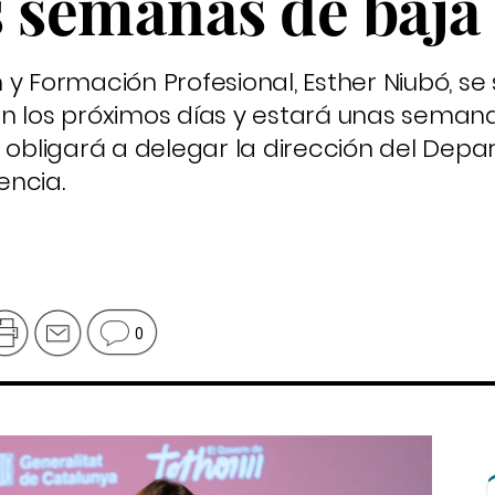
s semanas de baja
 y Formación Profesional, Esther Niubó, s
en los próximos días y estará unas seman
e obligará a delegar la dirección del Dep
encia.
0