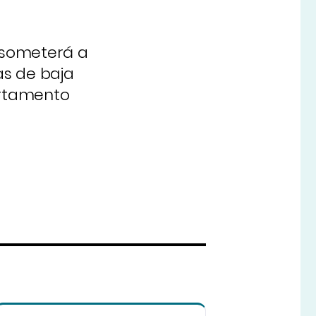
e someterá a
as de baja
artamento