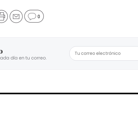
0
o
cada día en tu correo.