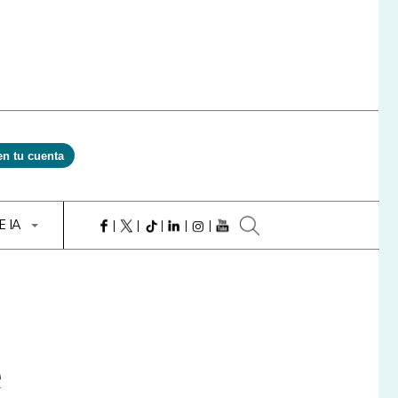
en tu cuenta
E IA
e