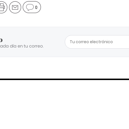
0
o
cada día en tu correo.