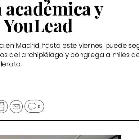
n académica y
l YouLead
a en Madrid hasta este viernes, puede seg
os del archipiélago y congrega a miles d
lerato.
0