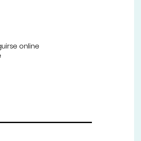
uirse online
e