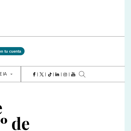
en tu cuenta
E IA
e
º de