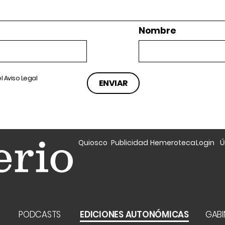
Nombre
el
Aviso Legal
Quiosco
Publicidad
Hemeroteca
Login
Ú
A
PODCASTS
EDICIONES AUTONÓMICAS
GABI