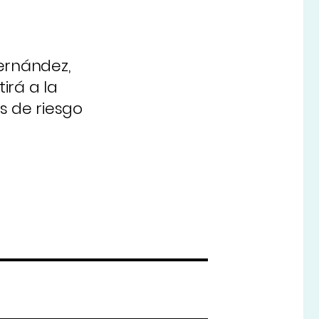
ernández,
irá a la
es de riesgo