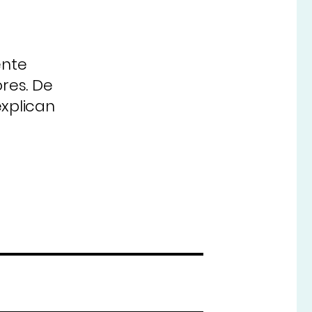
ente
res. De
explican