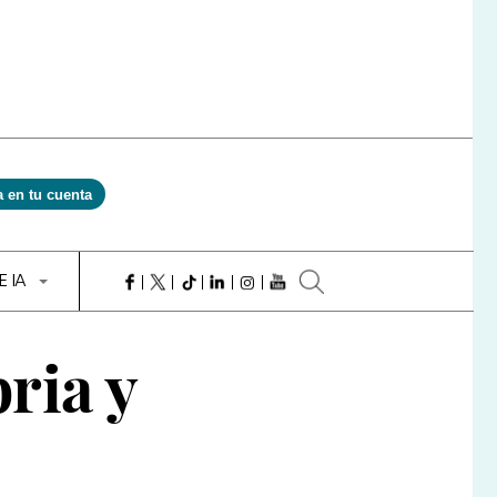
a en tu cuenta
E IA
ria y