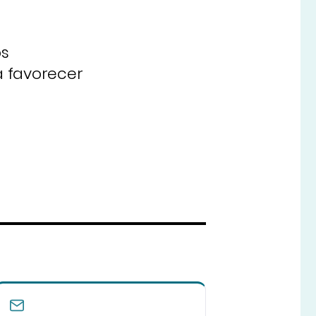
os
a favorecer