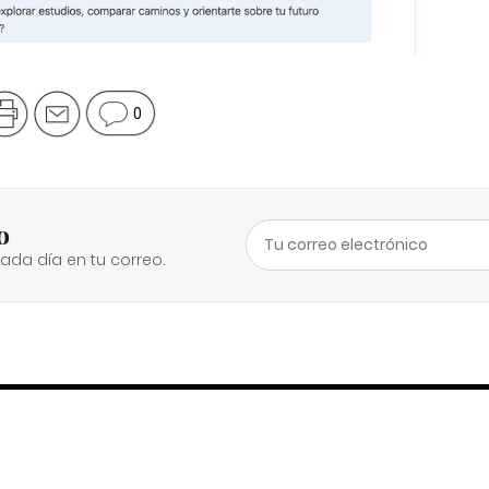
0
o
cada día en tu correo.