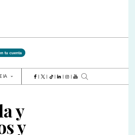
en tu cuenta
E IA
la y
os y