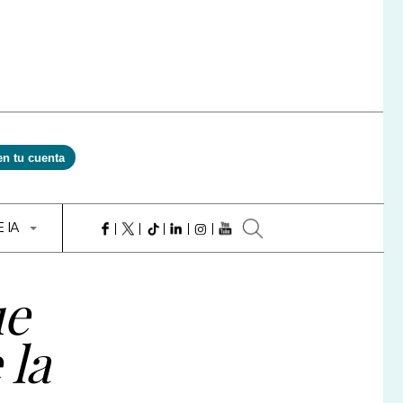
en tu cuenta
E IA
ue
 la