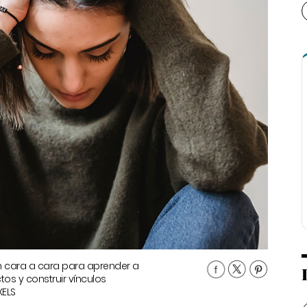
ón cara a cara para aprender a
tos y construir vínculos
XELS