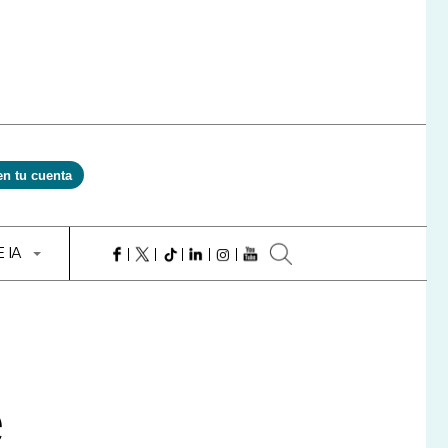
en tu cuenta
E IA
e