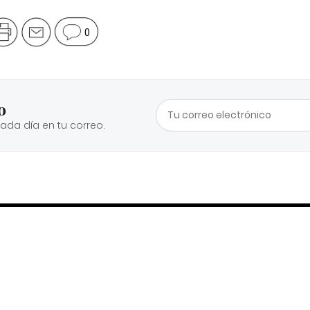
0
o
cada día en tu correo.