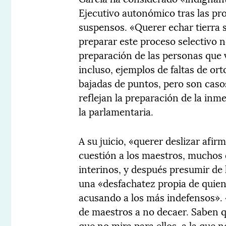
Ejecutivo autonómico tras las pr
suspensos. «Querer echar tierra 
preparar este proceso selectivo 
preparación de las personas que v
incluso, ejemplos de faltas de or
bajadas de puntos, pero son cas
reflejan la preparación de la inm
la parlamentaria.
A su juicio, «querer deslizar afi
cuestión a los maestros, muchos 
interinos, y después presumir de 
una «desfachatez propia de quie
acusando a los más indefensos».
de maestros a no decaer. Saben 
que no mira para ellos, a la que n