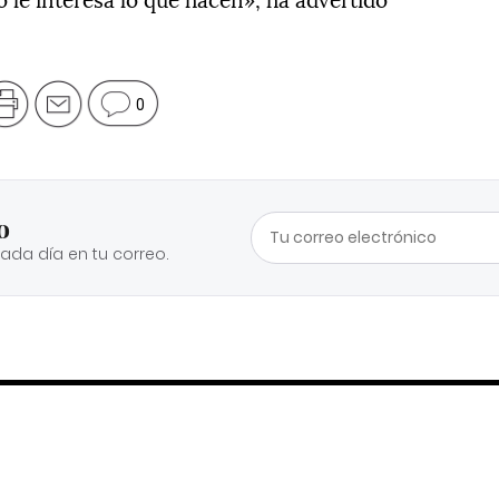
0
o
cada día en tu correo.