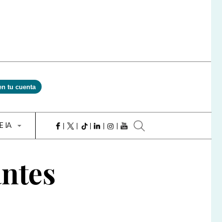
en tu cuenta
E IA
antes