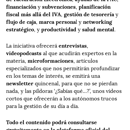
financiación
y
subvenciones
,
planificación
fiscal más allá del IVA
,
gestión de tesorería
y
flujo de caja
,
marca persona
l y
networking
estratégico
, y
productividad
y
salud mental
.
La iniciativa ofrecerá
entrevistas
,
videopodcasts
al que acudirán expertos en la
materia,
microformaciones
, artículos
especializados que nos permitirán profundizar
en los temas de interés, se emitirá una
newsletter
quincenal, para que no se pierdan
nada, y las píldoras ‘¿Sabías qué…?’, unos vídeos
cortos que ofrecerán a los autónomos trucos
para la gestión de su día a día.
Todo el contenido podrá consultarse
gratuitamente en la plataforma oficial del