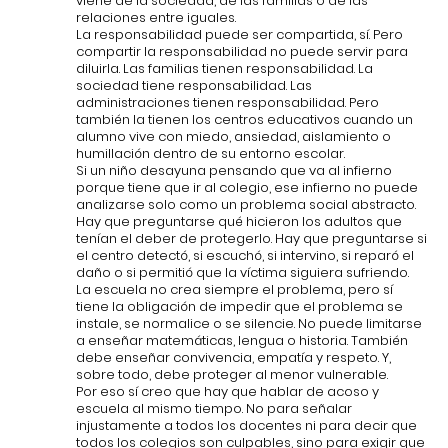
viene de la sociedad, de las familias o de las
relaciones entre iguales.
La responsabilidad puede ser compartida, sí. Pero
compartir la responsabilidad no puede servir para
diluirla. Las familias tienen responsabilidad. La
sociedad tiene responsabilidad. Las
administraciones tienen responsabilidad. Pero
también la tienen los centros educativos cuando un
alumno vive con miedo, ansiedad, aislamiento o
humillación dentro de su entorno escolar.
Si un niño desayuna pensando que va al infierno
porque tiene que ir al colegio, ese infierno no puede
analizarse solo como un problema social abstracto.
Hay que preguntarse qué hicieron los adultos que
tenían el deber de protegerlo. Hay que preguntarse si
el centro detectó, si escuchó, si intervino, si reparó el
daño o si permitió que la víctima siguiera sufriendo.
La escuela no crea siempre el problema, pero sí
tiene la obligación de impedir que el problema se
instale, se normalice o se silencie. No puede limitarse
a enseñar matemáticas, lengua o historia. También
debe enseñar convivencia, empatía y respeto. Y,
sobre todo, debe proteger al menor vulnerable.
Por eso sí creo que hay que hablar de acoso y
escuela al mismo tiempo. No para señalar
injustamente a todos los docentes ni para decir que
todos los colegios son culpables, sino para exigir que