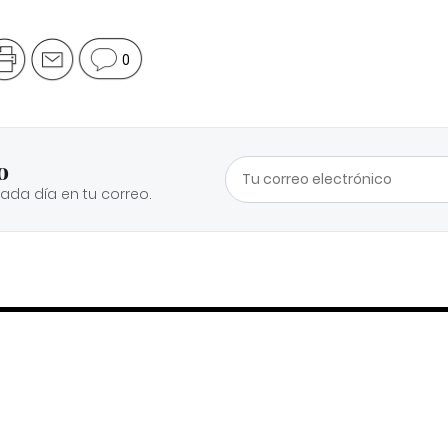
0
o
cada día en tu correo.