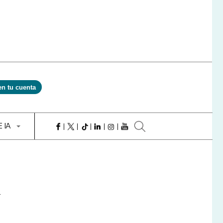
en tu cuenta
E IA
u