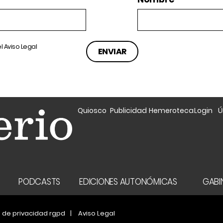
el
Aviso Legal
Quiosco
Publicidad
Hemeroteca
Login
Ú
A
PODCASTS
EDICIONES AUTONÓMICAS
GABIN
a de privacidad rgpd
Aviso Legal