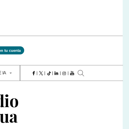
en tu cuenta
E IA
dio
gua