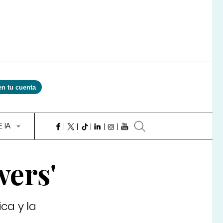
en tu cuenta
E IA
wers'
ca y la