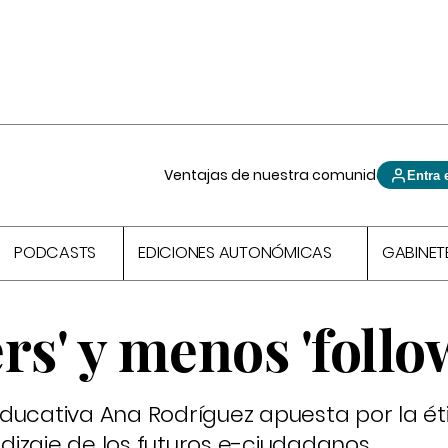
Ventajas de nuestra comunidad
Entra 
PODCASTS
EDICIONES AUTONÓMICAS
GABINET
rs' y menos 'follo
ducativa Ana Rodríguez apuesta por la éti
izaje de los futuros e-ciudadanos.