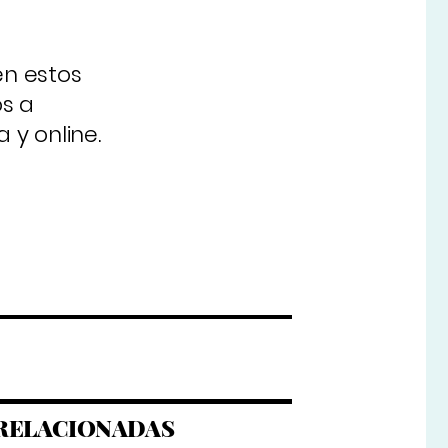
en estos
os a
 y online.
RELACIONADAS