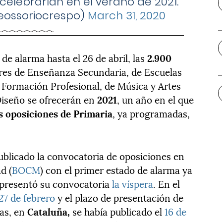
 celebrarían en el verano de 2021.
@eossoriocrespo)
March 31, 2020
de alarma hasta el 26 de abril, las
2.900
res de Enseñanza Secundaria, de Escuelas
e Formación Profesional, de Música y Artes
 Diseño se ofrecerán en
2021
, un año en el que
as oposiciones de Primaria
, ya programadas,
blicado la convocatoria de oposiciones en
d (
BOCM
) con el primer estado de alarma ya
 presentó su convocatoria
la víspera
. En el
27 de febrero
y el plazo de presentación de
ras, en
Cataluña,
se había publicado el
16 de