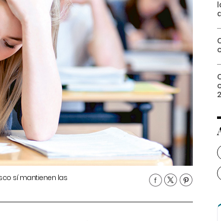
2
sco sí mantienen las