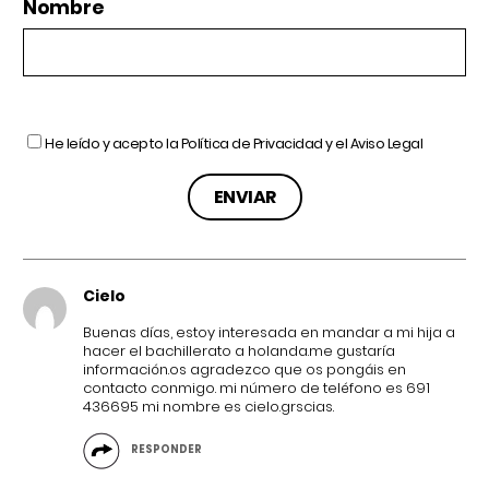
Nombre
He leído y acepto la
Política de Privacidad
y el
Aviso Legal
Cielo
Buenas días, estoy interesada en mandar a mi hija a
hacer el bachillerato a holanda.me gustaría
información.os agradezco que os pongáis en
contacto conmigo. mi número de teléfono es 691
436695 mi nombre es cielo.grscias.
RESPONDER