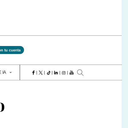
en tu cuenta
E IA
o