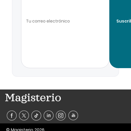
Suscri
© Magisterio 2026