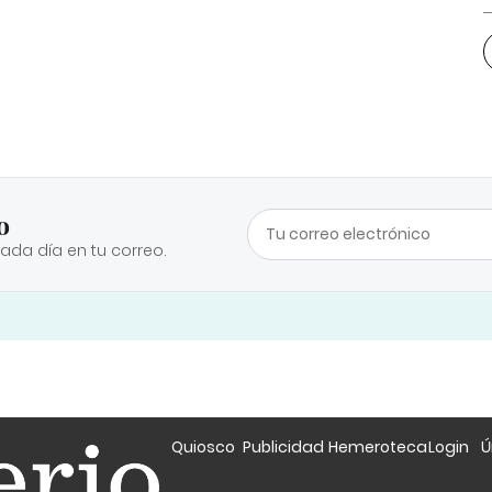
o
cada día en tu correo.
Quiosco
Publicidad
Hemeroteca
Login
Ú