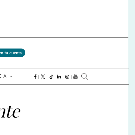
en tu cuenta
E IA
nte