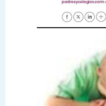
padresycolegios.com
1