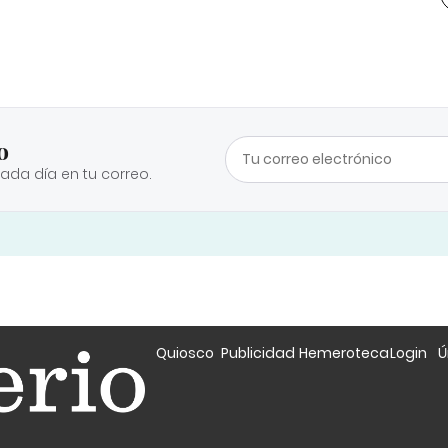
o
cada día en tu correo.
Quiosco
Publicidad
Hemeroteca
Login
Ú