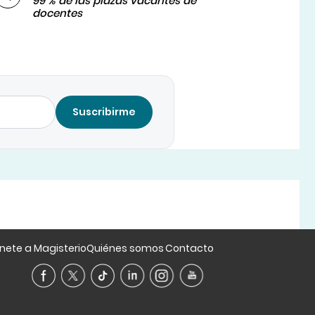
99 % de las plazas vacantes de
docentes
Suscribirme
nete a Magisterio
Quiénes somos
Contacto