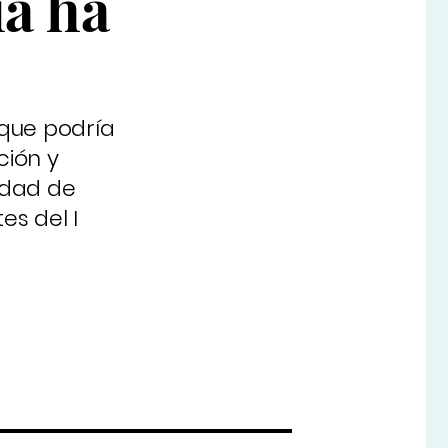
ía ha
 que podría
ción y
idad de
es del I