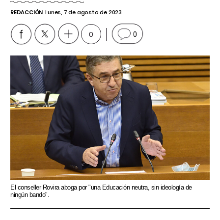
REDACCIÓN
Lunes, 7 de agosto de 2023
0
0
El conseller Rovira aboga por "una Educación neutra, sin ideología de
ningún bando".