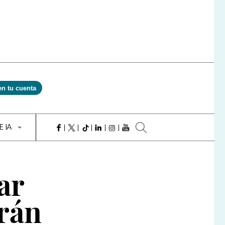
en tu cuenta
E IA
ar
erán