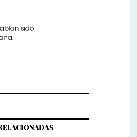
abían sido
ñana.
RELACIONADAS