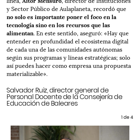
línea,
Aitor Mensuro
, director de Instituciones
y Sector Público de Aulaplaneta, recordó que
no solo es importante poner el foco en la
tecnología sino en los recursos que las
alimentan
. En este sentido, aseguró: «Hay que
entender en profundidad el ecosistema digital
de cada una de las comunidades autónomas
según sus programas y líneas estratégicas; solo
así puedes hacer como empresa una propuesta
materializable».
 y
Salvador Ruiz, director general de
M
Personal Docente de la Consejería de
Pú
Educación de Baleares
E
e 4
1
de 4