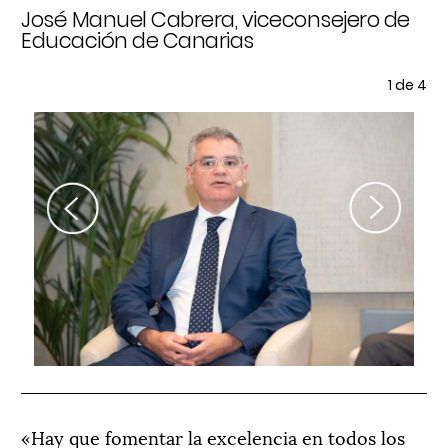
de
José Manuel Cabrera, viceconsejero de
Sa
Educación de Canarias
té
Fo
e 4
1
de 4
Previous
Next
«Hay que fomentar la excelencia en todos los