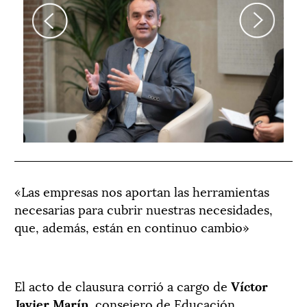
Previous
Next
«Las empresas nos aportan las herramientas
«L
necesarias para cubrir nuestras necesidades,
fa
que, además, están en continuo cambio»
El acto de clausura corrió a cargo de
Víctor
Javier Marín
, consejero de Educación,