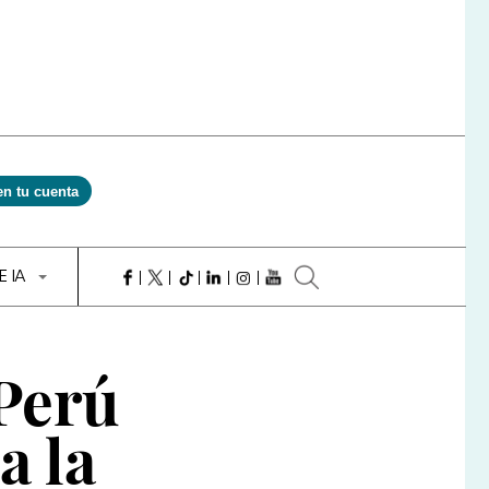
en tu cuenta
E IA
 Perú
a la