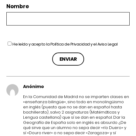
Nombre
He leído y acepto la
Política de Privacidad
y el
Aviso Legal
Anónimo
En la Comunidad de Madrid no se imparten clases en
«enseñanza bilingüe», sino todo en monolingüismo
en inglés (puesto que no se dan en español hasta
bachillerato), salvo 2 asignaturas (Matémáticas y
Lengua castellana) que sí se dan en español. Dar la
Geografía de España solo en inglés es absurdo ¿De
qué sirve que un alumno no sepa decir «río Duero» y
sí «Douro river» o no sepa decir «Zaragoza» y sí