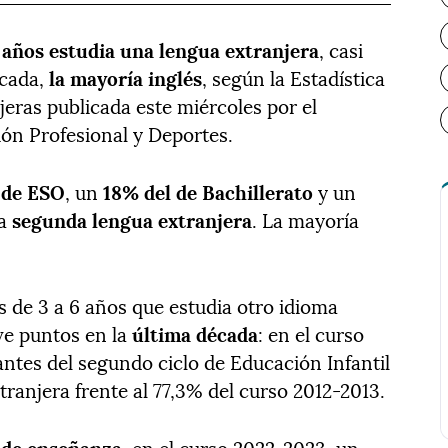
6 años estudia una lengua extranjera
, casi
écada,
la mayoría inglés
, según la Estadística
ras publicada este miércoles por el
ón Profesional y Deportes.
 de ESO
, un
18% del de Bachillerato
y un
a
segunda lengua extranjera
. La mayoría
s de 3 a 6 años que estudia otro idioma
ve puntos en la
última década
: en el curso
antes del segundo ciclo de Educación Infantil
ranjera frente al 77,3% del curso 2012-2013.
 de enseñanza
, en el curso 2022-2023, un