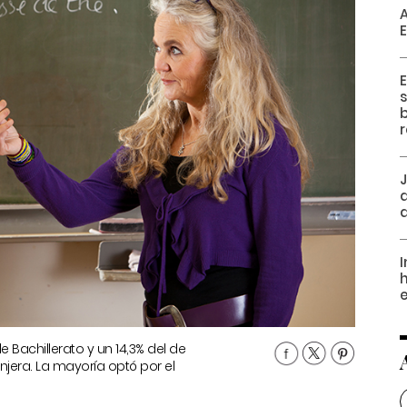
E
E
r
J
I
h
e
 Bachillerato y un 14,3% del de
jera. La mayoría optó por el