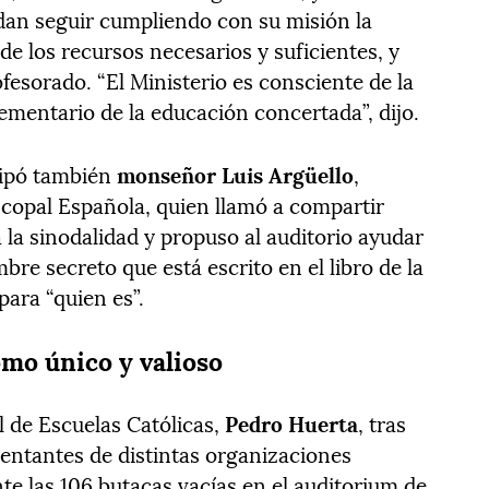
dan seguir cumpliendo con su misión la
e los recursos necesarios y suficientes, y
ofesorado. “El Ministerio es consciente de la
ementario de la educación concertada”, dijo.
cipó también
monseñor Luis Argüello
,
scopal Española, quien llamó a compartir
 la sinodalidad y propuso al auditorio ayudar
re secreto que está escrito en el libro de la
para “quien es”.
omo único y valioso
al de Escuelas Católicas,
Pedro Huerta
, tras
sentantes de distintas organizaciones
te las 106 butacas vacías en el auditorium de