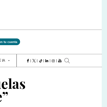
en tu cuenta
E IA
uelas
e”