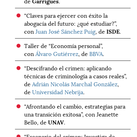
de
Garrigues
.
“Claves para ejercer con éxito la
abogacía del futuro: ¿qué estudiar?”,
con
Juan José Sánchez Puig
, de
ISDE
.
Taller de “Economía personal”,
con
Álvaro Gutiérrez
, de
BBVA
.
“Descifrando el crimen: aplicando
técnicas de criminología a casos reales”,
de
Adrián Nicolás Marchal González
,
de
Universidad Nebrija
.
“Afrontando el cambio, estrategias para
una transición exitosa”, con Jeanette
Bello, de
UNAV
.
“Escenario del crimen: Investiga de