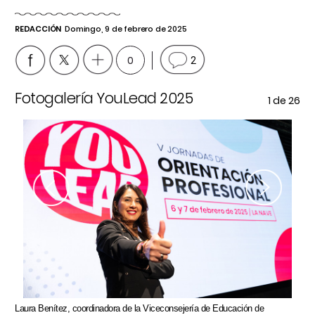
REDACCIÓN
Domingo, 9 de febrero de 2025
0
2
Fotogalería YouLead 2025
F
 26
1
de 26
Previous
Next
Laura Benítez, coordinadora de la Viceconsejería de Educación de
Por