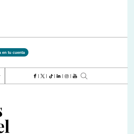
a en tu cuenta
s
el