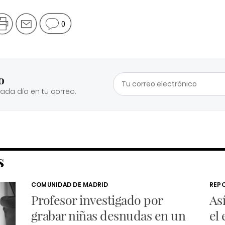
0
o
cada día en tu correo.
S
COMUNIDAD DE MADRID
REP
Profesor investigado por
Así
grabar niñas desnudas en un
el