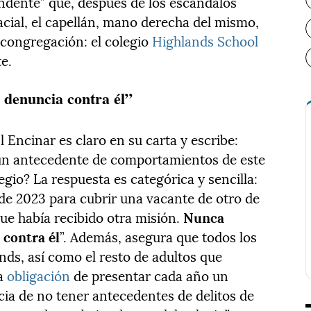
dente” que, después de los escándalos
cial, el capellán, mano derecha del mismo,
 congregación: el colegio
Highlands School
te.
 denuncia contra él”
l Encinar es claro en su carta y escribe:
gún antecedente de comportamientos de este
egio? La respuesta es categórica y sencilla:
 de 2023 para cubrir una vacante de otro de
ue había recibido otra misión.
Nunca
 contra él
”. Además, asegura que todos los
nds, así como el resto de adultos que
la
obligación
de presentar cada año un
icia de no tener antecedentes de delitos de