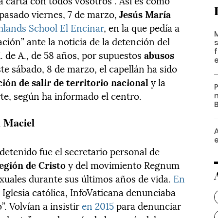
a carta con todos vosotros”. Así es como
 pasado viernes, 7 de marzo,
Jesús María
hlands School El Encinar
, en la que pedía a
ación” ante la noticia de la detención del
s
M. de A., de 58 años, por supuestos
abusos
te sábado, 8 de marzo, el capellán ha sido
ión de salir de territorio nacional
y la
te, según ha informado el centro.
l Maciel
A
detenido fue el secretario personal de
egión de Cristo
y del movimiento Regnum
xuales durante sus últimos años de vida.
En
a Iglesia católica, InfoVaticana denunciaba
”. Volvían a insistir
en 2015
para denunciar