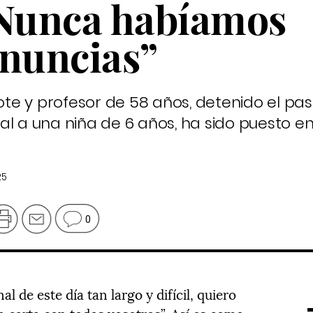
“Nunca habíamos
enuncias”
dote y profesor de 58 años, detenido el pa
l a una niña de 6 años, ha sido puesto en 
25
0
l de este día tan largo y difícil, quiero