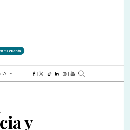
en tu cuenta
E IA
l
cia y