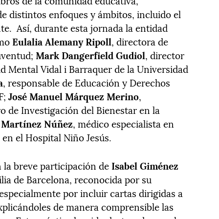
mbros de la comunidad educativa,
de distintos enfoques y ámbitos, incluido el
te. Así, durante esta jornada la entidad
omo
Eulalia Alemany Ripoll
, directora de
uventud;
Mark Dangerfield Gudiol
, director
ud Mental Vidal i Barraquer de la Universidad
a
, responsable de Educación y Derechos
F;
José Manuel Márquez Merino
,
o de Investigación del Bienestar en la
z Martínez Núñez
, médico especialista en
a en el Hospital Niño Jesús.
 la breve participación de
Isabel Giménez
ilia de Barcelona, reconocida por su
especialmente por incluir cartas dirigidas a
xplicándoles de manera comprensible las