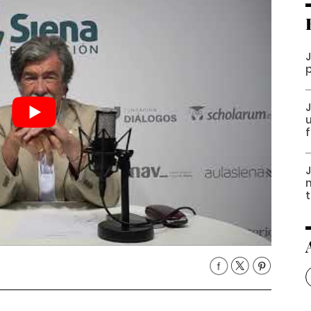
J
J
u
f
m