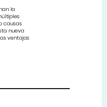
man la
últiples
so causas
esta nueva
 las ventajas