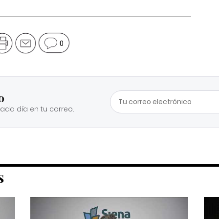
0
o
cada día en tu correo.
S