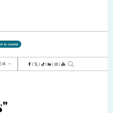
en tu cuenta
E IA
s"