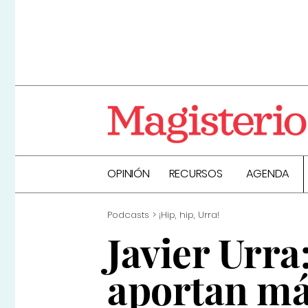
OPINIÓN
RECURSOS
AGENDA
Podcasts
¡Hip, hip, Urra!
Javier Urra
aportan má