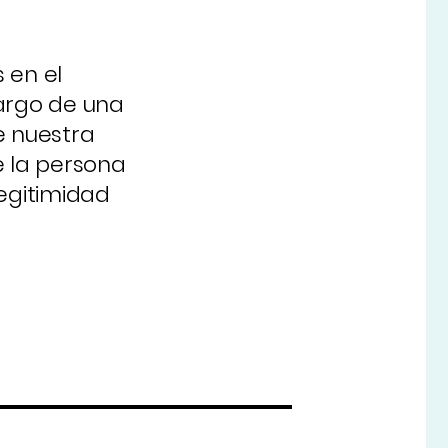
 en el
largo de una
e nuestra
e la persona
legitimidad