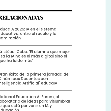
RELACIONADAS
ducaIA 2025: IA en el sistema
ducativo, entre el recelo y la
admiración
Cristóbal Cobo: “El alumno que mejor
sa la IA no es el más digital sino el
que ha leído más”
Gran éxito de la primera jornada de
'Dinámicas Docentes con
nteligencia Artificial' educaIA
ational Education AI Forum, el
laboratorio de ideas para vislumbrar
o que está por venir en IA y
educación