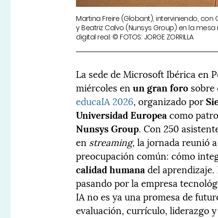
Martina Freire (Globant), interviniendo, con
y Beatriz Calvo (Nunsys Group) en la mes
digital real. © FOTOS: JORGE ZORRILLA
La sede de Microsoft Ibérica en P
miércoles en
un gran foro
sobre 
educaIA 2026
, organizado por
Si
Universidad Europea
como patroc
Nunsys Group
. Con 250 asisten
en
streaming
, la jornada reunió 
preocupación común: cómo integrar
calidad humana
del aprendizaje. 
pasando por la empresa tecnológic
IA no es ya una promesa de futuro
evaluación, currículo, liderazgo 