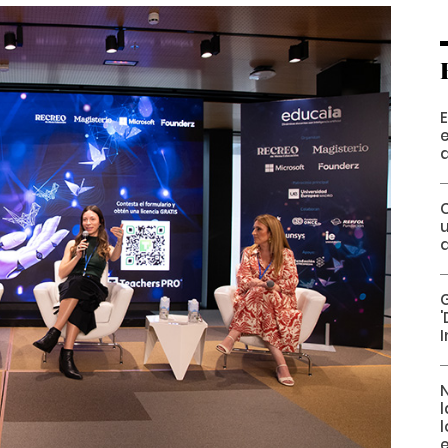
E
e
u
I
N
l