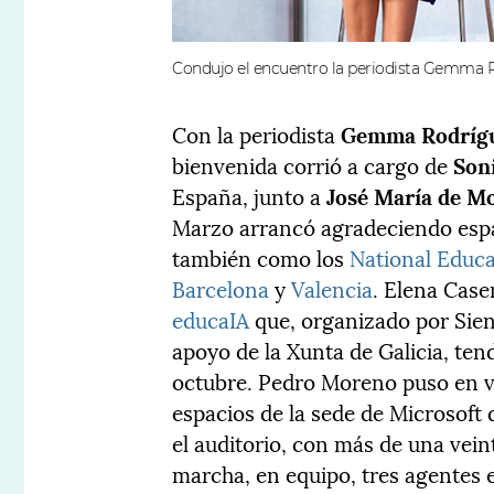
Condujo el encuentro la periodista Gemma R
Con la periodista
Gemma Rodrígu
bienvenida corrió a cargo de
Son
España, junto a
José María de M
Marzo arrancó agradeciendo espa
también como los
National Educ
Barcelona
y
Valencia
. Elena Case
educaIA
que, organizado por Sien
apoyo de la Xunta de Galicia, ten
octubre. Pedro Moreno puso en v
espacios de la sede de Microsoft
el auditorio, con más de una vei
marcha, en equipo, tres agentes 