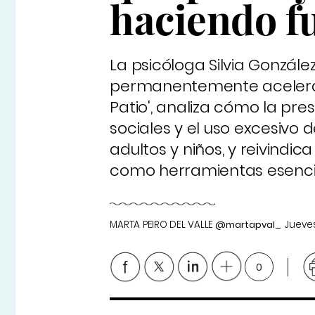
haciendo f
La psicóloga Silvia González
permanentemente acelerad
Patio', analiza cómo la pre
sociales y el uso excesivo 
adultos y niños, y reivindic
como herramientas esencia
MARTA PEIRO DEL VALLE
@martapval_
Jueves
0