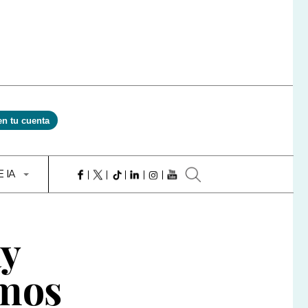
en tu cuenta
E IA
ay
amos