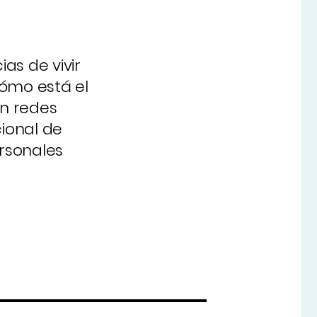
as de vivir
ómo está el
en redes
cional de
ersonales