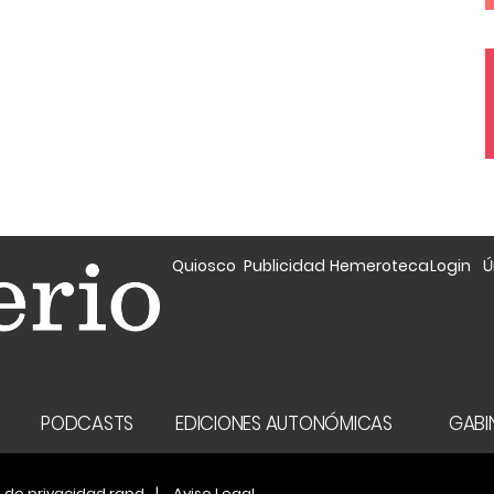
Quiosco
Publicidad
Hemeroteca
Login
Ú
A
PODCASTS
EDICIONES AUTONÓMICAS
GABIN
a de privacidad rgpd
Aviso Legal