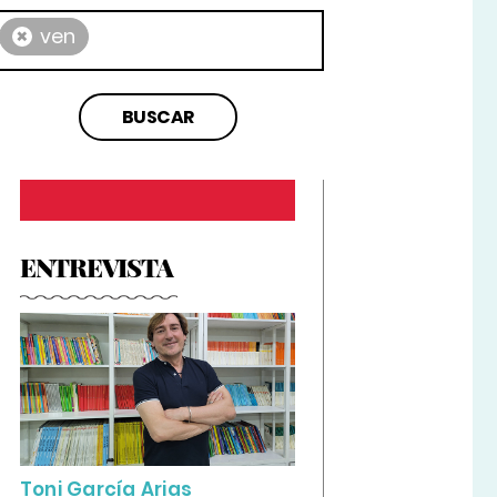
×
ven
ENTREVISTA
Toni García Arias