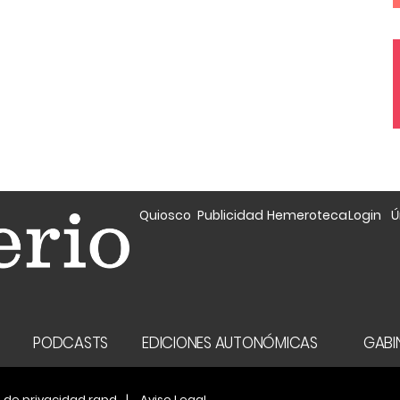
Quiosco
Publicidad
Hemeroteca
Login
Ú
A
PODCASTS
EDICIONES AUTONÓMICAS
GABIN
a de privacidad rgpd
Aviso Legal