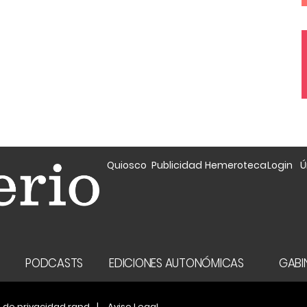
Quiosco
Publicidad
Hemeroteca
Login
Ú
A
PODCASTS
EDICIONES AUTONÓMICAS
GABIN
a de privacidad rgpd
Aviso Legal