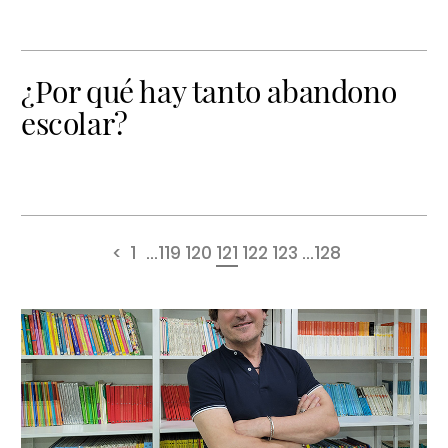
¿Por qué hay tanto abandono
escolar?
<
1
...
119
120
121
122
123
...
128