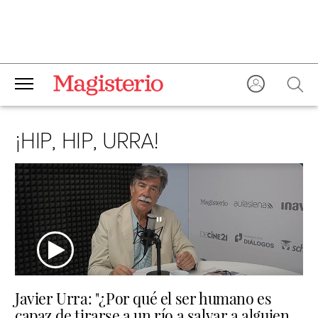
¡HIP, HIP, URRA!
Javier Urra: "¿Por qué el ser humano es
capaz de tirarse a un río a salvar a alguien