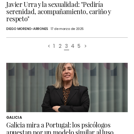
Javier Urra y la sexualidad: "Pediría
serenidad, acompañamiento, cariño y
respeto"
DIEGO MORENO-ARRONES
17 de marzo de 2025
<
1
2
3
4
5
>
GALICIA
Galicia mira a Portugal: los psicólogos
apuestan por un modelo similar al luso