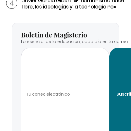
Javier García Gibert: «El humanismo hace
libre, las ideologías y la tecnología no»
Boletín de Magisterio
Lo esencial de la educación, cada día en tu correo.
Suscri