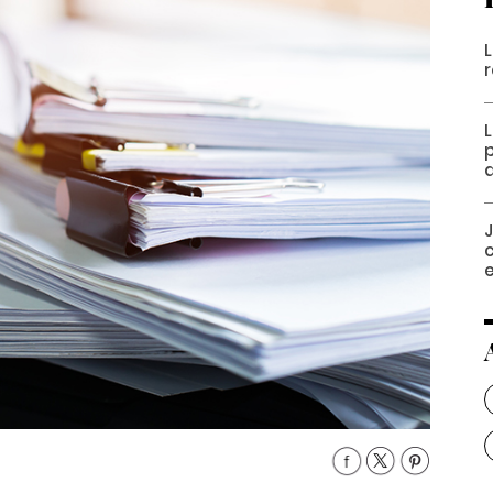
L
p
d