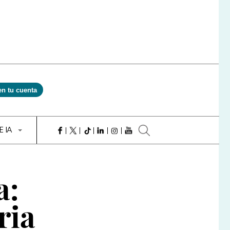
en tu cuenta
E IA
a:
ria